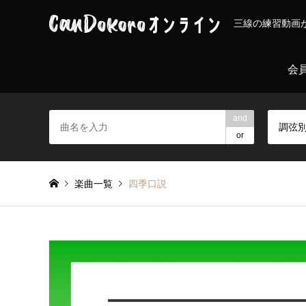
三線の練習動画
会
and
調弦
or
楽曲一覧
四季口説