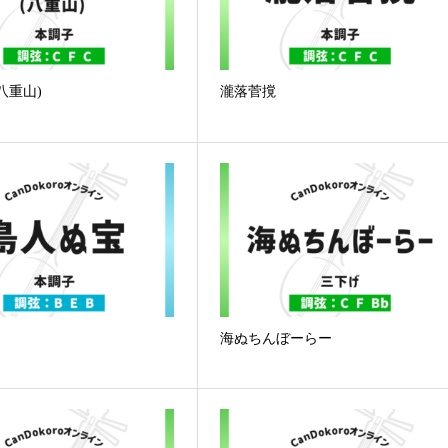
八重山)
瀧落菅撹
海ぬちんぼーらー