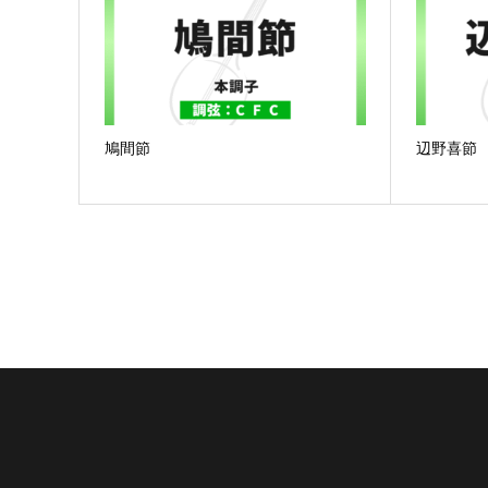
鳩間節
辺野喜節