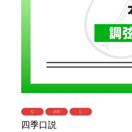
C
さ行
し
四季口説