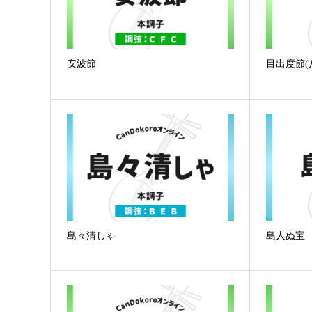
安波節
目出度節(
島々清しゃ
島人ぬ宝