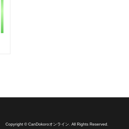
Copyright
©
CanDokoroオンライン
. All Rights Reserved.