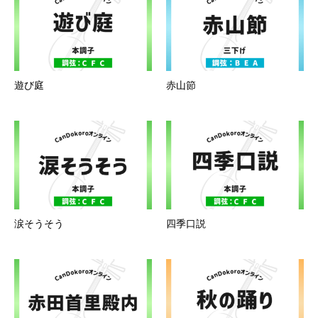
遊び庭
赤山節
涙そうそう
四季口説