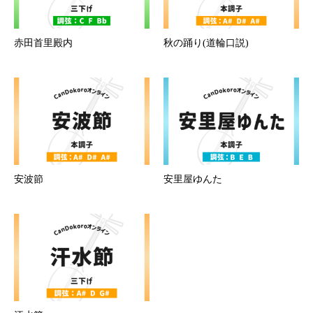
赤田首里殿内
秋の踊り(道輪口説)
安波節
安里屋ゆんた