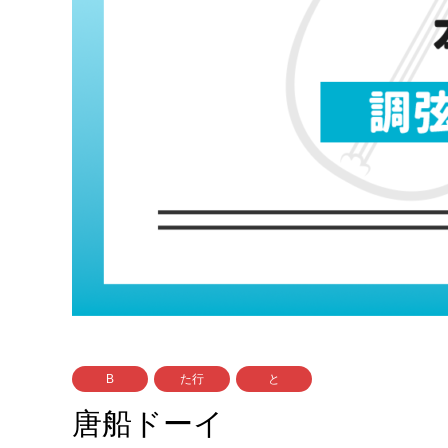
B
た行
と
唐船ドーイ