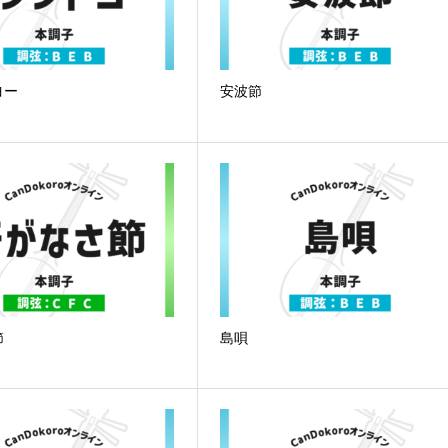
ヨー
安波節
節
島唄