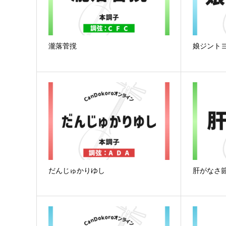
瀧落菅撹
娘ジント
だんじゅかりゆし
肝がなさ