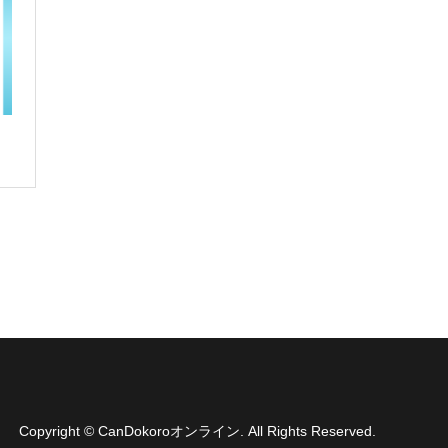
Copyright
©
CanDokoroオンライン
. All Rights Reserved.