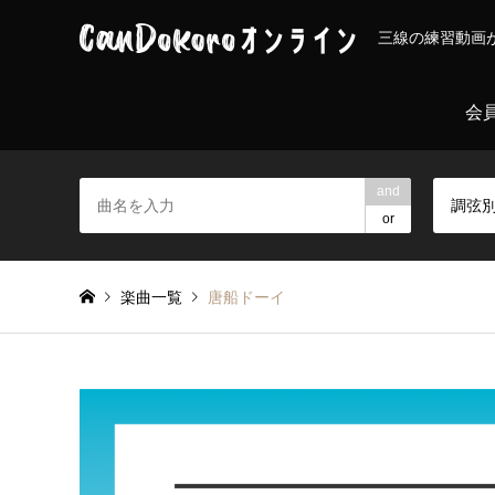
三線の練習動画
会
and
調弦
or
楽曲一覧
唐船ドーイ