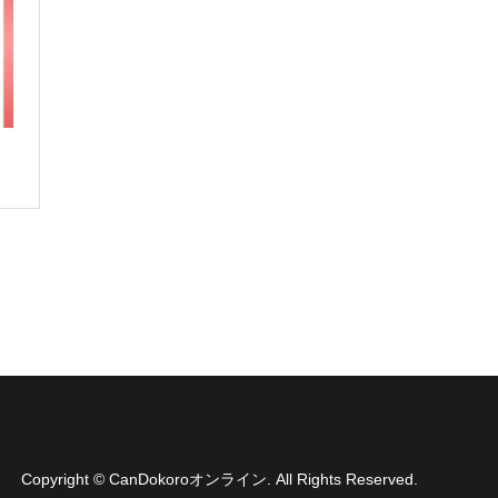
Copyright
©
CanDokoroオンライン
. All Rights Reserved.