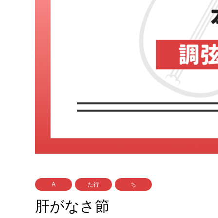
A
た行
ち
肝がなさ節