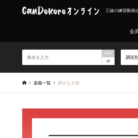
三線の練習動画
会
and
調弦
or
楽曲一覧
肝がなさ節