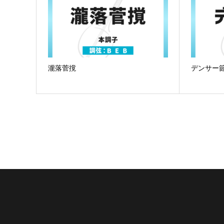
瀧落菅撹
デンサー