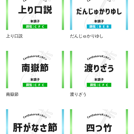
上り口説
だんじゅかりゆし
南嶽節
渡りざう