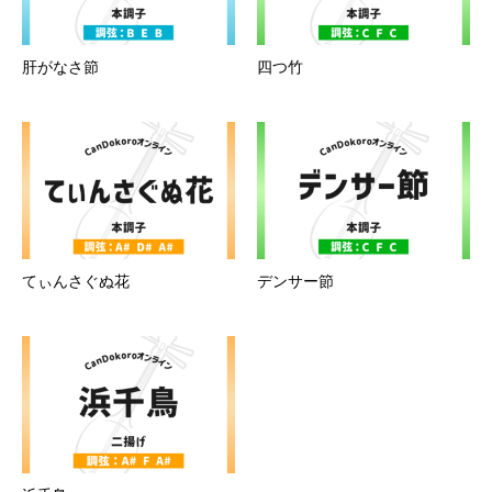
肝がなさ節
四つ竹
てぃんさぐぬ花
デンサー節