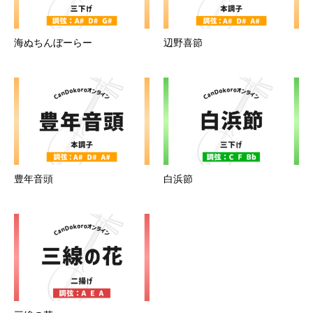
海ぬちんぼーらー
辺野喜節
豊年音頭
白浜節