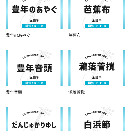
豊年のあやぐ
芭蕉布
豊年音頭
瀧落菅撹