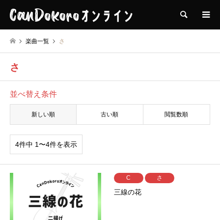
検索
楽曲一覧
さ
さ
並べ替え条件
新しい順
古い順
閲覧数順
4件中 1〜4件を表示
C
さ
三線の花