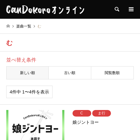
検索
楽曲一覧
む
む
並べ替え条件
新しい順
古い順
閲覧数順
4件中 1〜4件を表示
C
ま行
娘ジントヨー